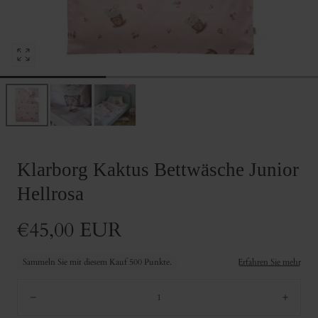
Media
0
in
modalem
Fenster
öffnen
Klarborg Kaktus Bettwäsche Junior
Hellrosa
Regulärer
€45,00 EUR
Preis
Menge:
Verringern
Erhö