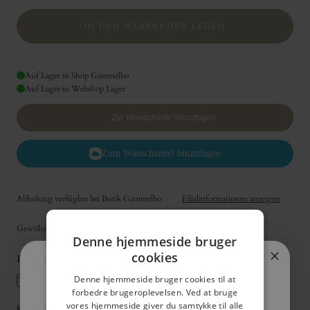
IN DEN WARENKORB LEGEN
Auf Lager in Shop Gammelbo
Auf Lager in Webshop Lager
Zum Wunschzettel hinzufügen
Abholung verfügbar bei Butik Gammelbo
Filialinformationen anzeigen
Gewöhnlich fertig in 24 Stunden
Denne hjemmeside bruger
cookies
Information
Erscheinungsjahr:
2022
Höhe:
0 cm
Denne hjemmeside bruger cookies til at
forbedre brugeroplevelsen. Ved at bruge
vores hjemmeside giver du samtykke til alle
Klarborg Kaktus Bettwäsche Junior Hellrosa