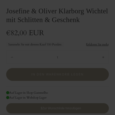
öffnen
Josefine & Oliver Klarborg Wichtel
mit Schlitten & Geschenk
Regulärer
€82,00 EUR
Preis
Menge:
Verringern
Erhö
IN DEN WARENKORB LEGEN
Auf Lager in Shop Gammelbo
Auf Lager in Webshop Lager