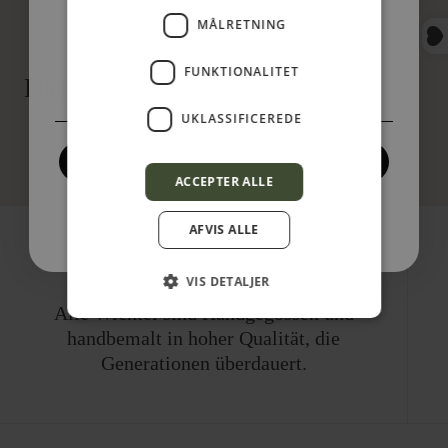
erhalte
10 % Rabatt
auf deine erste
MÅLRETNING
Bestellung!
Tilmeld her
FUNKTIONALITET
Das könnte Ihnen auch gefallen
UKLASSIFICEREDE
Jetzt anmelden!
ACCEPTER ALLE
Nein danke, jetzt nicht.
AFVIS ALLE
VIS DETALJER
Alle Wichtel sind Handgegossen und
handbemalt in hoher Qualität, die
Generationen überdauert.