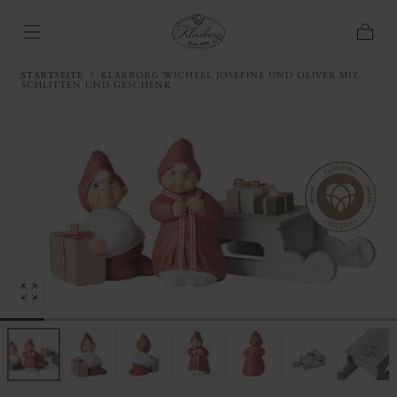
ZUM INHALT
SPRINGEN
Warenk
STARTSEITE
/
KLARBORG WICHTEL JOSEFINE UND OLIVER MIT
SCHLITTEN UND GESCHENK
Media
0
in
modalem
Fenster